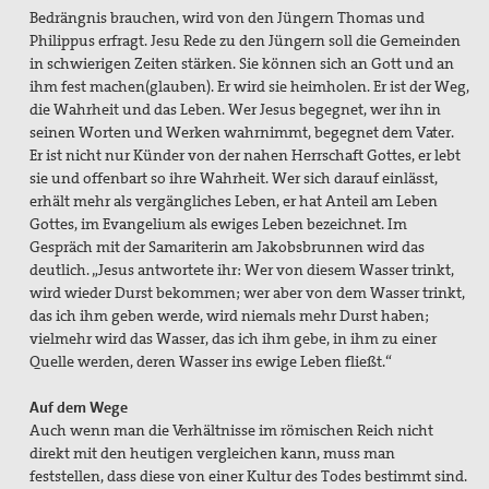
Bedrängnis brauchen, wird von den Jüngern Thomas und
Philippus erfragt. Jesu Rede zu den Jüngern soll die Gemeinden
in schwierigen Zeiten stärken. Sie können sich an Gott und an
ihm fest machen(glauben). Er wird sie heimholen. Er ist der Weg,
die Wahrheit und das Leben. Wer Jesus begegnet, wer ihn in
seinen Worten und Werken wahrnimmt, begegnet dem Vater.
Er ist nicht nur Künder von der nahen Herrschaft Gottes, er lebt
sie und offenbart so ihre Wahrheit. Wer sich darauf einlässt,
erhält mehr als vergängliches Leben, er hat Anteil am Leben
Gottes, im Evangelium als ewiges Leben bezeichnet. Im
Gespräch mit der Samariterin am Jakobsbrunnen wird das
deutlich. „Jesus antwortete ihr: Wer von diesem Wasser trinkt,
wird wieder Durst bekommen; wer aber von dem Wasser trinkt,
das ich ihm geben werde, wird niemals mehr Durst haben;
vielmehr wird das Wasser, das ich ihm gebe, in ihm zu einer
Quelle werden, deren Wasser ins ewige Leben fließt.“
Auf dem Wege
Auch wenn man die Verhältnisse im römischen Reich nicht
direkt mit den heutigen vergleichen kann, muss man
feststellen, dass diese von einer Kultur des Todes bestimmt sind.