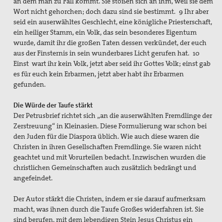
an dem man zu Fall kommt. Sie stoßen sich an ihm, weil sie dem
Wort nicht gehorchen; doch dazu sind sie bestimmt. 9 Ihr aber
seid ein auserwähltes Geschlecht, eine königliche Priesterschaft,
ein heiliger Stamm, ein Volk, das sein besonderes Eigentum
wurde, damit ihr die großen Taten dessen verkündet, der euch
aus der Finsternis in sein wunderbares Licht gerufen hat. 10
Einst wart ihr kein Volk, jetzt aber seid ihr Gottes Volk; einst gab
es für euch kein Erbarmen, jetzt aber habt ihr Erbarmen
gefunden.
Die Würde der Taufe stärkt
Der Petrusbrief richtet sich „an die auserwählten Fremdlinge der
Zerstreuung“ in Kleinasien. Diese Formulierung war schon bei
den Juden für die Diaspora üblich. Wie auch diese waren die
Christen in ihren Gesellschaften Fremdlinge. Sie waren nicht
geachtet und mit Vorurteilen bedacht. Inzwischen wurden die
christlichen Gemeinschaften auch zusätzlich bedrängt und
angefeindet.
Der Autor stärkt die Christen, indem er sie darauf aufmerksam
macht, was ihnen durch die Taufe Großes widerfahren ist. Sie
sind berufen, mit dem lebendigen Stein Jesus Christus ein