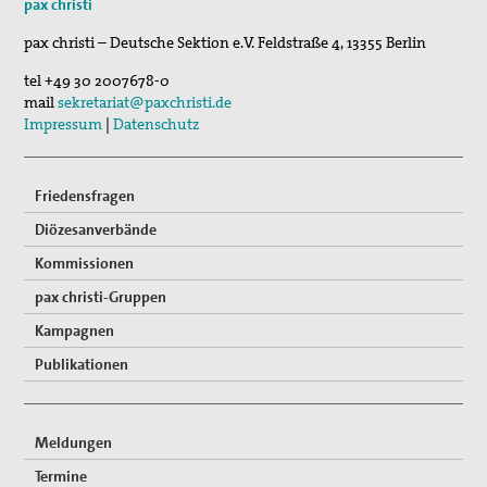
pax christi
29. Aug 2026
pax christi – Deutsche Sektion e.V.
Feldstraße 4
,
13355
Berlin
Fahrradpilgertour 2026
tel
+49 30 2007678-0
05. Sep 2026
mail
sekretariat@paxchristi.de
Musik für den Frieden
Impressum
|
Datenschutz
Friedensfragen
Diözesanverbände
Kommissionen
pax christi-Gruppen
Kampagnen
Publikationen
Meldungen
Termine