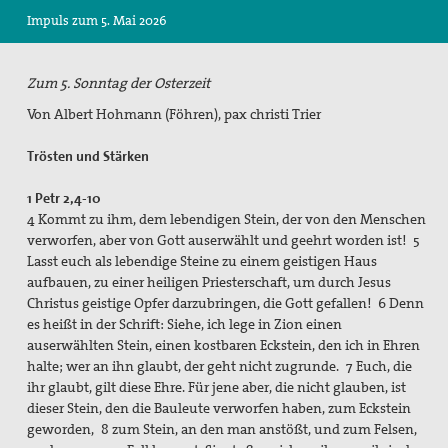
Impuls zum 5. Mai 2026
Suche
Zum 5. Sonntag der Osterzeit
Von Albert Hohmann (Föhren), pax christi Trier
Trösten und Stärken
1 Petr 2,4-10
4 Kommt zu ihm, dem lebendigen Stein, der von den Menschen
verworfen, aber von Gott auserwählt und geehrt worden ist! 5
Lasst euch als lebendige Steine zu einem geistigen Haus
aufbauen, zu einer heiligen Priesterschaft, um durch Jesus
Christus geistige Opfer darzubringen, die Gott gefallen! 6 Denn
es heißt in der Schrift: Siehe, ich lege in Zion einen
auserwählten Stein, einen kostbaren Eckstein, den ich in Ehren
halte; wer an ihn glaubt, der geht nicht zugrunde. 7 Euch, die
ihr glaubt, gilt diese Ehre. Für jene aber, die nicht glauben, ist
dieser Stein, den die Bauleute verworfen haben, zum Eckstein
geworden, 8 zum Stein, an den man anstößt, und zum Felsen,