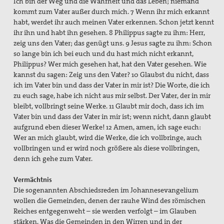
Ich bin der Weg und die Wahrheit und das Leben; niemand
kommt zum Vater außer durch mich. 7 Wenn ihr mich erkannt
habt, werdet ihr auch meinen Vater erkennen. Schon jetzt kennt
ihr ihn und habt ihn gesehen. 8 Philippus sagte zu ihm: Herr,
zeig uns den Vater; das genügt uns. 9 Jesus sagte zu ihm: Schon
so lange bin ich bei euch und du hast mich nicht erkannt,
Philippus? Wer mich gesehen hat, hat den Vater gesehen. Wie
kannst du sagen: Zeig uns den Vater? 10 Glaubst du nicht, dass
ich im Vater bin und dass der Vater in mir ist? Die Worte, die ich
zu euch sage, habe ich nicht aus mir selbst. Der Vater, der in mir
bleibt, vollbringt seine Werke. 11 Glaubt mir doch, dass ich im
Vater bin und dass der Vater in mir ist; wenn nicht, dann glaubt
aufgrund eben dieser Werke! 12 Amen, amen, ich sage euch:
Wer an mich glaubt, wird die Werke, die ich vollbringe, auch
vollbringen und er wird noch größere als diese vollbringen,
denn ich gehe zum Vater.
Vermächtnis
Die sogenannten Abschiedsreden im Johannesevangelium
wollen die Gemeinden, denen der rauhe Wind des römischen
Reiches entgegenweht – sie werden verfolgt – im Glauben
stärken. Was die Gemeinden in den Wirren und in der