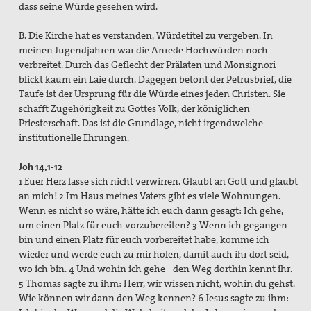
dass seine Würde gesehen wird.
B. Die Kirche hat es verstanden, Würdetitel zu vergeben. In
meinen Jugendjahren war die Anrede Hochwürden noch
verbreitet. Durch das Geflecht der Prälaten und Monsignori
blickt kaum ein Laie durch. Dagegen betont der Petrusbrief, die
Taufe ist der Ursprung für die Würde eines jeden Christen. Sie
schafft Zugehörigkeit zu Gottes Volk, der königlichen
Priesterschaft. Das ist die Grundlage, nicht irgendwelche
institutionelle Ehrungen.
Joh 14,1-12
1 Euer Herz lasse sich nicht verwirren. Glaubt an Gott und glaubt
an mich! 2 Im Haus meines Vaters gibt es viele Wohnungen.
Wenn es nicht so wäre, hätte ich euch dann gesagt: Ich gehe,
um einen Platz für euch vorzubereiten? 3 Wenn ich gegangen
bin und einen Platz für euch vorbereitet habe, komme ich
wieder und werde euch zu mir holen, damit auch ihr dort seid,
wo ich bin. 4 Und wohin ich gehe - den Weg dorthin kennt ihr.
5 Thomas sagte zu ihm: Herr, wir wissen nicht, wohin du gehst.
Wie können wir dann den Weg kennen? 6 Jesus sagte zu ihm: