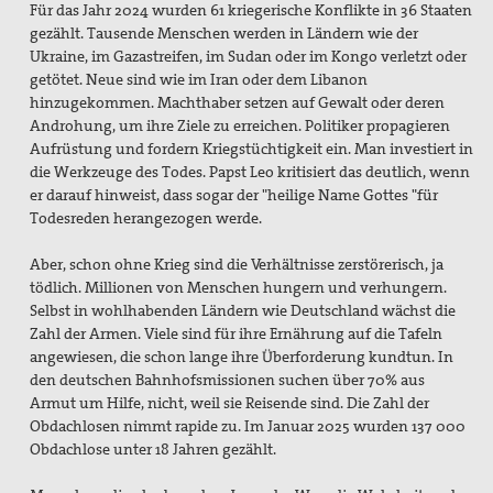
Für das Jahr 2024 wurden 61 kriegerische Konflikte in 36 Staaten
gezählt. Tausende Menschen werden in Ländern wie der
Ukraine, im Gazastreifen, im Sudan oder im Kongo verletzt oder
getötet. Neue sind wie im Iran oder dem Libanon
hinzugekommen. Machthaber setzen auf Gewalt oder deren
Androhung, um ihre Ziele zu erreichen. Politiker propagieren
Aufrüstung und fordern Kriegstüchtigkeit ein. Man investiert in
die Werkzeuge des Todes. Papst Leo kritisiert das deutlich, wenn
er darauf hinweist, dass sogar der "heilige Name Gottes "für
Todesreden herangezogen werde.
Aber, schon ohne Krieg sind die Verhältnisse zerstörerisch, ja
tödlich. Millionen von Menschen hungern und verhungern.
Selbst in wohlhabenden Ländern wie Deutschland wächst die
Zahl der Armen. Viele sind für ihre Ernährung auf die Tafeln
angewiesen, die schon lange ihre Überforderung kundtun. In
den deutschen Bahnhofsmissionen suchen über 70% aus
Armut um Hilfe, nicht, weil sie Reisende sind. Die Zahl der
Obdachlosen nimmt rapide zu. Im Januar 2025 wurden 137 000
Obdachlose unter 18 Jahren gezählt.