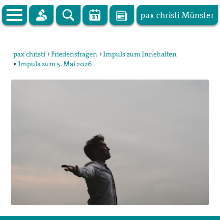
pax christi Münster
Zur Startseite
pax christi
›
Friedensfragen
›
Impuls zum Innehalten
»
Impuls zum 5. Mai 2026
pax christi Deutsche Sektion
Vor Ort
Themen
Kampagnen
Publikationen
Facebook
Kontakt
Impressum