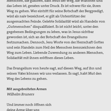
Menschen, die glauben, dass Jesus der Weg, die Wahrheit und
das Leben ist, geraten unter Druck. Es ist schwer für sie, ihren
Weg zu gehen. Wer eintritt für seine Botschaft der Bergpredigt,
wird als naiv bezeichnet, er gilt als Unterstützer der
ausgemachten Feinde. Gelebte Solidarität wird als Handeln von
„Gutmenschen“ disqualifiziert. Es ist nicht leicht, unter den
gegebenen Bedingungen zu leben, was in Jesus sichtbar
geworden ist, sich an der Botschaft des Evangeliums
festzumachen. Dennoch, Jesu Worte von der Herrschaft Gottes
und sein Handeln zum Heil der Menschen kennzeichnen den
Weg zum Leben. Liebende Zuwendung zu anderen Menschen,
Solidarität mit ihnen eröffnen dieses Leben.
Das Evangelium von heute sagt, auf diesen Weg, auf ihn und
seinen Vater können wir uns verlassen. Es sagt, habt Mut den
Weg des Lebens zu gehen.
Mit ausgebreiteten Armen
Wilhelm Bruners
Und immer noch öffnen sich
deine Arme über uns