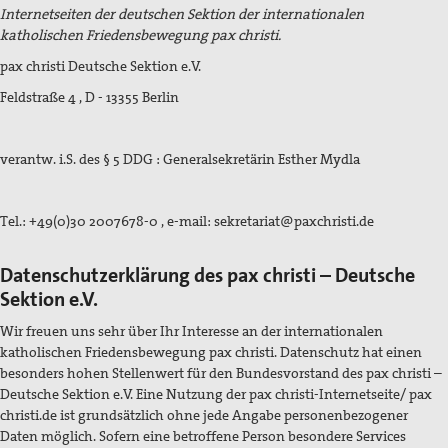
Internetseiten der deutschen Sektion der internationalen
Flucht und Migration
katholischen Friedensbewegung pax christi.
Friedensbildung
pax christi Deutsche Sektion e.V.
Frieden, Soziale Gerechtigkeit und Klimapolitik
Feldstraße 4 , D - 13355 Berlin
pc-Korrespondenz
verantw. i.S. des § 5 DDG : Generalsekretärin Esther Mydla
Archiv
Materialien
Tel.: +49(0)30 2007678-0 , e-mail: sekretariat@paxchristi.de
Print-Materialien
Datenschutzerklärung des pax christi – Deutsche
Sektion e.V.
Newsletter
Wir freuen uns sehr über Ihr Interesse an der internationalen
Ausstellung Gestalten der Gewaltfreiheit
katholischen Friedensbewegung pax christi. Datenschutz hat einen
besonders hohen Stellenwert für den Bundesvorstand des pax christi –
Papst Johannes XXIII-Preis
Deutsche Sektion e.V. Eine Nutzung der pax christi-Internetseite/ pax
christi.de ist grundsätzlich ohne jede Angabe personenbezogener
Preisträger*innen
Daten möglich. Sofern eine betroffene Person besondere Services