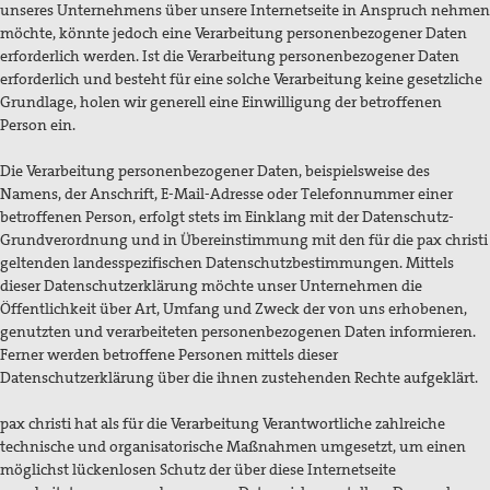
unseres Unternehmens über unsere Internetseite in Anspruch nehmen
Preisbeirat
möchte, könnte jedoch eine Verarbeitung personenbezogener Daten
erforderlich werden. Ist die Verarbeitung personenbezogener Daten
Hintergrund: Papst Johannes XXIII und II.
erforderlich und besteht für eine solche Verarbeitung keine gesetzliche
Vatikanisches Konzil
Grundlage, holen wir generell eine Einwilligung der betroffenen
Person ein.
Spiritueller Impuls
Die Verarbeitung personenbezogener Daten, beispielsweise des
Mitmachen
Namens, der Anschrift, E-Mail-Adresse oder Telefonnummer einer
betroffenen Person, erfolgt stets im Einklang mit der Datenschutz-
Basisgruppen
Grundverordnung und in Übereinstimmung mit den für die pax christi
geltenden landesspezifischen Datenschutzbestimmungen. Mittels
Spenden Friedensreferent
dieser Datenschutzerklärung möchte unser Unternehmen die
Öffentlichkeit über Art, Umfang und Zweck der von uns erhobenen,
Aktionen / Projekte
genutzten und verarbeiteten personenbezogenen Daten informieren.
Ferner werden betroffene Personen mittels dieser
Mitglied werden!
Datenschutzerklärung über die ihnen zustehenden Rechte aufgeklärt.
Mitgliedschaft verschenken
pax christi hat als für die Verarbeitung Verantwortliche zahlreiche
Spenden und Fördern
technische und organisatorische Maßnahmen umgesetzt, um einen
möglichst lückenlosen Schutz der über diese Internetseite
Kampagnen & Partner*innen