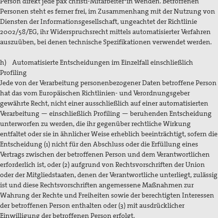
Person direkt jede pax christi-Mitarbeiter*in wenden. Betroffenen
Personen steht es ferner frei, im Zusammenhang mit der Nutzung von
Diensten der Informationsgesellschaft, ungeachtet der Richtlinie
2002/58/EG, ihr Widerspruchsrecht mittels automatisierter Verfahren
auszuüben, bei denen technische Spezifikationen verwendet werden.
h) Automatisierte Entscheidungen im Einzelfall einschließlich
Profiling
Jede von der Verarbeitung personenbezogener Daten betroffene Person
hat das vom Europäischen Richtlinien- und Verordnungsgeber
gewährte Recht, nicht einer ausschließlich auf einer automatisierten
Verarbeitung — einschließlich Profiling — beruhenden Entscheidung
unterworfen zu werden, die ihr gegenüber rechtliche Wirkung
entfaltet oder sie in ähnlicher Weise erheblich beeinträchtigt, sofern die
Entscheidung (1) nicht für den Abschluss oder die Erfüllung eines
Vertrags zwischen der betroffenen Person und dem Verantwortlichen
erforderlich ist, oder (2) aufgrund von Rechtsvorschriften der Union
oder der Mitgliedstaaten, denen der Verantwortliche unterliegt, zulässig
ist und diese Rechtsvorschriften angemessene Maßnahmen zur
Wahrung der Rechte und Freiheiten sowie der berechtigten Interessen
der betroffenen Person enthalten oder (3) mit ausdrücklicher
Einwilligung der betroffenen Person erfolgt.