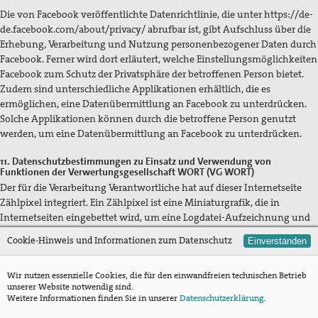
Die von Facebook veröffentlichte Datenrichtlinie, die unter https://de-
de.facebook.com/about/privacy/ abrufbar ist, gibt Aufschluss über die
Erhebung, Verarbeitung und Nutzung personenbezogener Daten durch
Facebook. Ferner wird dort erläutert, welche Einstellungsmöglichkeiten
Facebook zum Schutz der Privatsphäre der betroffenen Person bietet.
Zudem sind unterschiedliche Applikationen erhältlich, die es
ermöglichen, eine Datenübermittlung an Facebook zu unterdrücken.
Solche Applikationen können durch die betroffene Person genutzt
werden, um eine Datenübermittlung an Facebook zu unterdrücken.
11. Datenschutzbestimmungen zu Einsatz und Verwendung von
Funktionen der Verwertungsgesellschaft WORT (VG WORT)
Der für die Verarbeitung Verantwortliche hat auf dieser Internetseite
Zählpixel integriert. Ein Zählpixel ist eine Miniaturgrafik, die in
Internetseiten eingebettet wird, um eine Logdatei-Aufzeichnung und
eine Logdatei-Analyse zu ermöglichen, wodurch eine statistische
Cookie-Hinweis und Informationen zum Datenschutz
Einverstanden
Auswertung durchgeführt werden kann. Die integrierten Zählpixel
dienen dem Skalierbaren Zentralen Messverfahren (SZM) der
Wir nutzen essenzielle Cookies, die für den einwandfreien technischen Betrieb
Verwertungsgesellschaft WORT (VG-Wort).
unserer Website notwendig sind.
Weitere Informationen finden Sie in unserer
Datenschutzerklärung
.
Das Skalierbare Zentrale Messverfahren wird von der INFOnline GmbH,