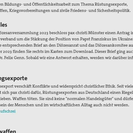
ten Bildungs- und Öffentlichkeitsarbeit zum Thema Rüstungsexporte,
en, Kriegsvorbereitungen und zivile Friedens- und Sicherheitspolitik.
les
iözesanversammlung 2023 beschloss pax christi Münster einen Antrag i
verband um die Stärkung der Position von Papst Franziskus im Ukraine
Die entsprechenden Brief an den Diözesanrat und das Diözesankomitee a
 2023 finden Sie rechts im Kasten zum Download. Dieser Brief ging au
Dr. Felix Genn. Sobald wir eine Antwort erhalten, werden wir darüber in
ngsexporte
xport verschäft Konflikte und widerspricht christlicher Ethik. Seit viel
t sich pax christi dafür, Rüstungsexporten aus Deutschland einen Riegel
ieben. Waffen töten. Sie sind keine "normalen Handelsgüter" und dürfe
ein der Menschen und im wirtschaftlichen Alltag auch nicht werden.
ufschrei
affen