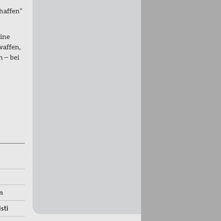
haffen"
eine
waffen,
 – bei
n
sti