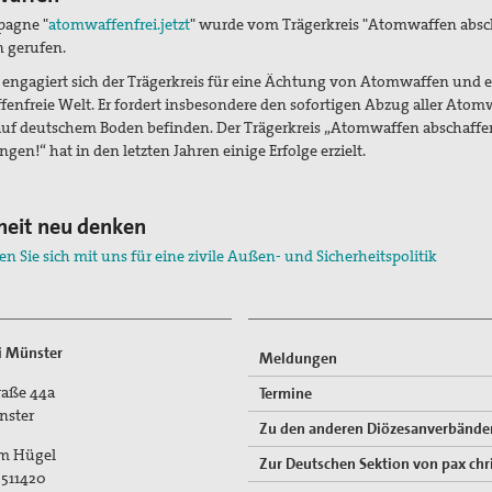
pagne "
atomwaffenfrei.jetzt
" wurde vom Trägerkreis "Atomwaffen absc
n gerufen.
4 engagiert sich der Trägerkreis für eine Ächtung von Atomwaffen und 
enfreie Welt. Er fordert insbesondere den sofortigen Abzug aller Atom
 auf deutschem Boden befinden. Der Trägerkreis „Atomwaffen abschaffen
gen!“ hat in den letzten Jahren einige Erfolge erzielt.
heit neu denken
n Sie sich mit uns für eine zivile Außen- und Sicherheitspolitik
ti Münster
Meldungen
traße 44a
Termine
nster
Zu den anderen Diözesanverbände
im Hügel
Zur Deutschen Sektion von pax chri
-511420