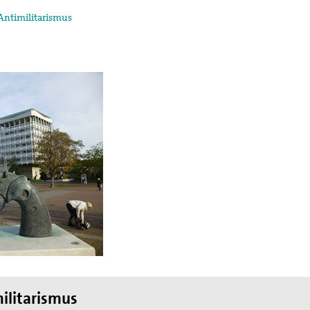
Antimilitarismus
egung in der
ktion und arbeitet in
ischen Konzils.
lied des weltweiten
de des II. Weltkrieges,
en
hnung die Hand
ilitarismus