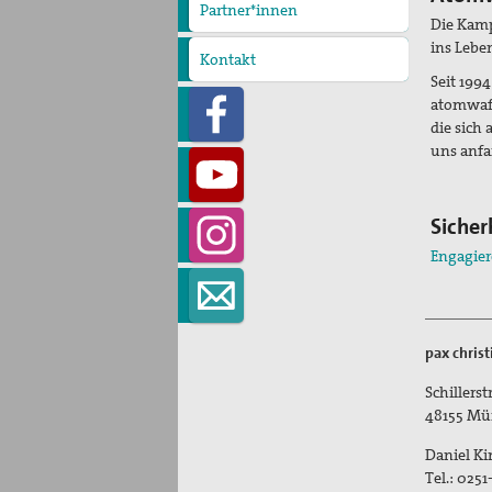
Partner*innen
Die Kam
ins Lebe
Kontakt
Seit 199
atomwaff
die sich
uns anfan
Sicher
Engagiere
pax chris
Schillers
48155
Mü
Daniel K
Tel.:
0251