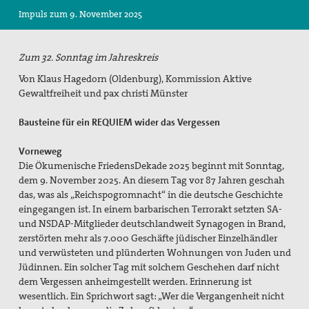
Impuls zum 9. November 2025
Suche
Zum 32. Sonntag im Jahreskreis
Von Klaus Hagedorn (Oldenburg), Kommission Aktive
Gewaltfreiheit und pax christi Münster
Bausteine für ein REQUIEM wider das Vergessen
Vorneweg
Die Ökumenische FriedensDekade 2025 beginnt mit Sonntag,
dem 9. November 2025. An diesem Tag vor 87 Jahren geschah
das, was als „Reichspogromnacht“ in die deutsche Geschichte
eingegangen ist. In einem barbarischen Terrorakt setzten SA-
und NSDAP-Mitglieder deutschlandweit Synagogen in Brand,
zerstörten mehr als 7.000 Geschäfte jüdischer Einzelhändler
und verwüsteten und plünderten Wohnungen von Juden und
Jüdinnen. Ein solcher Tag mit solchem Geschehen darf nicht
dem Vergessen anheimgestellt werden. Erinnerung ist
wesentlich. Ein Sprichwort sagt: „Wer die Vergangenheit nicht