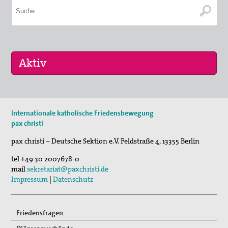
30. Jul 2026
Internationale katholische Friedensbewegung
Jägerstätter-Pilgern
pax christi
11. Aug 2026
pax christi – Deutsche Sektion e.V.
Feldstraße 4
,
13355
Berlin
Sommerferien-Friedensliedersingen
tel
+49 30 2007678-0
29. Aug 2026
mail
sekretariat@paxchristi.de
Fahrradpilgertour 2026
Impressum
|
Datenschutz
Friedensfragen