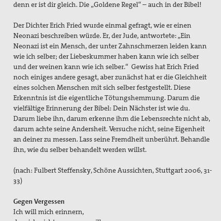
denn er ist dir gleich. Die „Goldene Regel“ – auch in der Bibel!
Der Dichter Erich Fried wurde einmal gefragt, wie er einen
Neonazi beschreiben würde. Er, der Jude, antwortete: „Ein
Neonazi ist ein Mensch, der unter Zahnschmerzen leiden kann
wie ich selber; der Liebeskummer haben kann wie ich selber
und der weinen kann wie ich selber.“ Gewiss hat Erich Fried
noch einiges andere gesagt, aber zunächst hat er die Gleichheit
eines solchen Menschen mit sich selber festgestellt. Diese
Erkenntnis ist die eigentliche Tötungshemmung. Darum die
vielfältige Erinnerung der Bibel: Dein Nächster ist wie du.
Darum liebe ihn, darum erkenne ihm die Lebensrechte nicht ab,
darum achte seine Andersheit. Versuche nicht, seine Eigenheit
an deiner zu messen. Lass seine Fremdheit unberührt. Behandle
ihn, wie du selber behandelt werden willst.
(nach: Fulbert Steffensky, Schöne Aussichten, Stuttgart 2006, 31-
33)
Gegen Vergessen
Ich will mich erinnern,