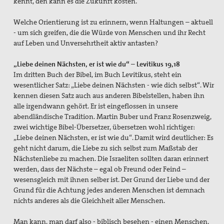
kennt, den kann es die Zukunft kosten.“
Welche Orientierung ist zu erinnern, wenn Haltungen – aktuell
- um sich greifen, die die Würde von Menschen und ihr Recht
auf Leben und Unversehrtheit aktiv antasten?
„Liebe deinen Nächsten, er ist wie du“ – Levitikus 19,18
Im dritten Buch der Bibel, im Buch Levitikus, steht ein
wesentlicher Satz: „Liebe deinen Nächsten - wie dich selbst“. Wir
kennen diesen Satz auch aus anderen Bibelstellen, haben ihn
alle irgendwann gehört. Er ist eingeflossen in unsere
abendländische Tradition. Martin Buber und Franz Rosenzweig,
zwei wichtige Bibel-Übersetzer, übersetzen wohl richtiger:
„Liebe deinen Nächsten, er ist wie du“. Damit wird deutlicher: Es
geht nicht darum, die Liebe zu sich selbst zum Maßstab der
Nächstenliebe zu machen. Die Israeliten sollten daran erinnert
werden, dass der Nächste – egal ob Freund oder Feind –
wesensgleich mit ihnen selber ist. Der Grund der Liebe und der
Grund für die Achtung jedes anderen Menschen ist demnach
nichts anderes als die Gleichheit aller Menschen.
Man kann, man darf also - biblisch besehen - einen Menschen,