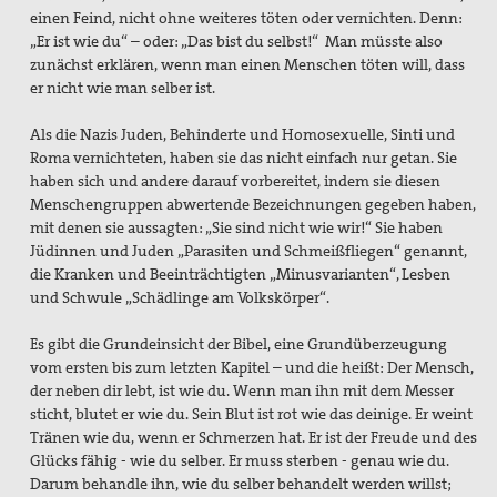
einen Feind, nicht ohne weiteres töten oder vernichten. Denn:
„Er ist wie du“ – oder: „Das bist du selbst!“ Man müsste also
zunächst erklären, wenn man einen Menschen töten will, dass
er nicht wie man selber ist.
Als die Nazis Juden, Behinderte und Homosexuelle, Sinti und
Roma vernichteten, haben sie das nicht einfach nur getan. Sie
haben sich und andere darauf vorbereitet, indem sie diesen
Menschengruppen abwertende Bezeichnungen gegeben haben,
mit denen sie aussagten: „Sie sind nicht wie wir!“ Sie haben
Jüdinnen und Juden „Parasiten und Schmeißfliegen“ genannt,
die Kranken und Beeinträchtigten „Minusvarianten“, Lesben
und Schwule „Schädlinge am Volkskörper“.
Es gibt die Grundeinsicht der Bibel, eine Grundüberzeugung
vom ersten bis zum letzten Kapitel – und die heißt: Der Mensch,
der neben dir lebt, ist wie du. Wenn man ihn mit dem Messer
sticht, blutet er wie du. Sein Blut ist rot wie das deinige. Er weint
Tränen wie du, wenn er Schmerzen hat. Er ist der Freude und des
Glücks fähig - wie du selber. Er muss sterben - genau wie du.
Darum behandle ihn, wie du selber behandelt werden willst;