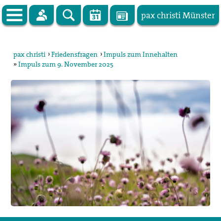
pax christi Münster
Zur Startseite
pax christi
›
Friedensfragen
›
Impuls zum Innehalten
»
Impuls zum 9. November 2025
pax christi Deutsche Sektion
Vor Ort
Themen
Kampagnen
Publikationen
Facebook
Kontakt
Impressum