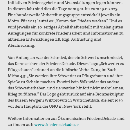
Initiativen Friedensgebete und Veranstaltungen legen können.
In diesem Jahr sind dies die Tage vom 9.11. bis zum 19.11.2025.
Eine bundesweite Vorbereitungsgruppe entwickelt jeweils ein
Motto. Für 2025 lautet es: „Komm den Frieden wecken“. Und es
wird jeweils ein 50-seitiges Arbeitsheft erstellt mit vielen guten
Anregungen für konkrete Friedensarbeit und Informationen zu
aktuellen Entwicklungen z.B. bzgl. Aufrüstung und
Abschreckung.
Von Anfang an war der Schmied, der ein Schwert umschmiedet,
das Kennzeichen der FriedensDekade. Dieses Logo „Schwerter zu
Pflugscharen“ erinnert an die biblische Verheißung im Buch
Micha 4,3: „Sie werden ihre Schwerter zu Pflugscharen und ihre
Spieße zu Sicheln machen. Es wird kein Volk wider das andere
das Schwert erheben, und sie werden hinfort nicht mehr lernen,
Krieg zu führen.“ Das Logo geht zurück auf eine Bronzeskulptur
des Russen Jewgeni Wiktorowitsch Wutschetitsch, die seit 1959
vor dem Hauptsitz der UNO in New York steht.
Weitere Informationen zur Ökumenischen FriedensDekade sind
zu finden auf:
www.friedensdekade.de