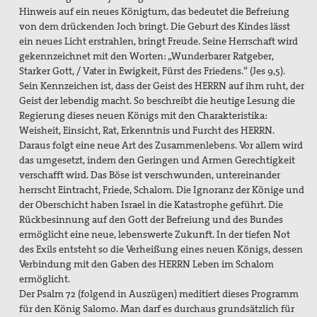
Hinweis auf ein neues Königtum, das bedeutet die Befreiung
von dem drückenden Joch bringt. Die Geburt des Kindes lässt
ein neues Licht erstrahlen, bringt Freude. Seine Herrschaft wird
gekennzeichnet mit den Worten: „Wunderbarer Ratgeber,
Starker Gott, / Vater in Ewigkeit, Fürst des Friedens.“ (Jes 9,5).
Sein Kennzeichen ist, dass der Geist des HERRN auf ihm ruht, der
Geist der lebendig macht. So beschreibt die heutige Lesung die
Regierung dieses neuen Königs mit den Charakteristika:
Weisheit, Einsicht, Rat, Erkenntnis und Furcht des HERRN.
Daraus folgt eine neue Art des Zusammenlebens. Vor allem wird
das umgesetzt, indem den Geringen und Armen Gerechtigkeit
verschafft wird. Das Böse ist verschwunden, untereinander
herrscht Eintracht, Friede, Schalom. Die Ignoranz der Könige und
der Oberschicht haben Israel in die Katastrophe geführt. Die
Rückbesinnung auf den Gott der Befreiung und des Bundes
ermöglicht eine neue, lebenswerte Zukunft. In der tiefen Not
des Exils entsteht so die Verheißung eines neuen Königs, dessen
Verbindung mit den Gaben des HERRN Leben im Schalom
ermöglicht.
Der Psalm 72 (folgend in Auszügen) meditiert dieses Programm
für den König Salomo. Man darf es durchaus grundsätzlich für