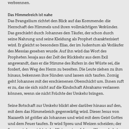
verbrennen.
Das Himmelreich ist nahe
Das Evangelium richtet den Blick auf das Kommende: die
Herrschaft des Himmels und ihren vollmächtigen Verkünder.
Das geschieht durch Johannes den Täufer, der schon durch
seine Nahrung und seine Kleidung als Prophet charakterisiert
wird. Er gleicht so besonders Elias, der im Judentum als Vorläufer
des Messias gesehen wurde. Auf ihn wird das Wort des
Propheten Jesaja aus der Zeit der Rückkehr aus dem Exil
angewandt, dass er die Stimme des Rufers in der Wüste sei, die
fordert, den Weg des Herrn zu bereiten. Die Leute ziehen zu ihm
hinaus, bekennen ihre Sünden und lassen sich taufen. Zornig
geht Johannes mit der erschienenen Oberschicht um. Ihnen ruft
er zu, das sie sich nicht auf die Kindschaft Abrahams verlassen
können, wenn sie nicht Früchte der Umkehr bringen.
Seine Botschaft zur Umkehr blickt aber darüber hinaus auf den,
mit dem das Himmelreich gegenwärtig wird. Dieser Jesus von
Nazareth ist größer als Johannes und wird mit dem Geist Gottes
und dem Feuer taufen. Er wird Spreu und Weizen scheiden; der