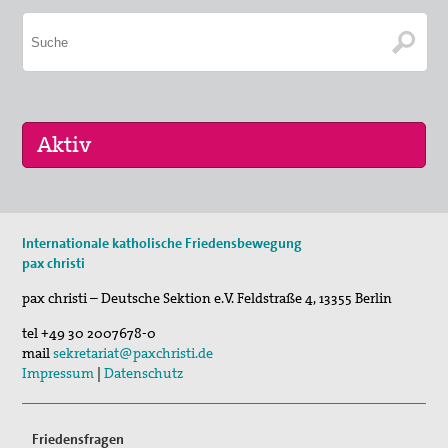
11. Aug 2026
Internationale katholische Friedensbewegung
Sommerferien-Friedensliedersingen
pax christi
29. Aug 2026
pax christi – Deutsche Sektion e.V.
Feldstraße 4
,
13355
Berlin
Fahrradpilgertour 2026
tel
+49 30 2007678-0
05. Sep 2026
mail
sekretariat@paxchristi.de
Musik für den Frieden
Impressum
|
Datenschutz
Friedensfragen