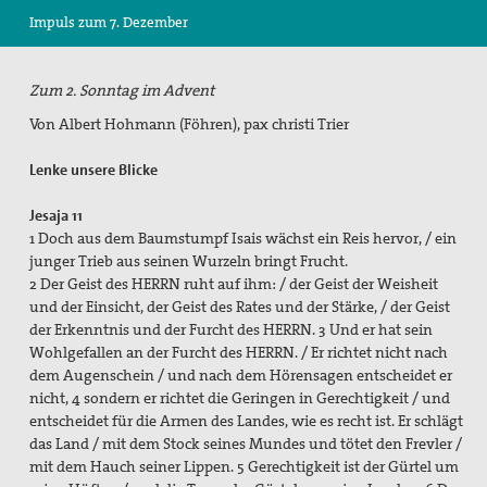
Impuls zum 7. Dezember
Suche
Zum 2. Sonntag im Advent
Von Albert Hohmann (Föhren), pax christi Trier
Lenke unsere Blicke
Jesaja 11
1 Doch aus dem Baumstumpf Isais wächst ein Reis hervor, / ein
junger Trieb aus seinen Wurzeln bringt Frucht.
2 Der Geist des HERRN ruht auf ihm: / der Geist der Weisheit
und der Einsicht, der Geist des Rates und der Stärke, / der Geist
der Erkenntnis und der Furcht des HERRN. 3 Und er hat sein
Wohlgefallen an der Furcht des HERRN. / Er richtet nicht nach
dem Augenschein / und nach dem Hörensagen entscheidet er
nicht, 4 sondern er richtet die Geringen in Gerechtigkeit / und
entscheidet für die Armen des Landes, wie es recht ist. Er schlägt
das Land / mit dem Stock seines Mundes und tötet den Frevler /
mit dem Hauch seiner Lippen. 5 Gerechtigkeit ist der Gürtel um