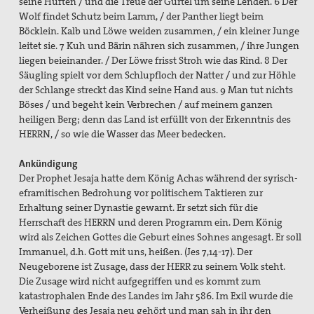
seine Hüften / und die Treue der Gürtel um seine Lenden. 6 Der
Wolf findet Schutz beim Lamm, / der Panther liegt beim
Böcklein. Kalb und Löwe weiden zusammen, / ein kleiner Junge
leitet sie. 7 Kuh und Bärin nähren sich zusammen, / ihre Jungen
liegen beieinander. / Der Löwe frisst Stroh wie das Rind. 8 Der
Säugling spielt vor dem Schlupfloch der Natter / und zur Höhle
der Schlange streckt das Kind seine Hand aus. 9 Man tut nichts
Böses / und begeht kein Verbrechen / auf meinem ganzen
heiligen Berg; denn das Land ist erfüllt von der Erkenntnis des
HERRN, / so wie die Wasser das Meer bedecken.
Ankündigung
Der Prophet Jesaja hatte dem König Achas während der syrisch-
eframitischen Bedrohung vor politischem Taktieren zur
Erhaltung seiner Dynastie gewarnt. Er setzt sich für die
Herrschaft des HERRN und deren Programm ein. Dem König
wird als Zeichen Gottes die Geburt eines Sohnes angesagt. Er soll
Immanuel, d.h. Gott mit uns, heißen. (Jes 7,14-17). Der
Neugeborene ist Zusage, dass der HERR zu seinem Volk steht.
Die Zusage wird nicht aufgegriffen und es kommt zum
katastrophalen Ende des Landes im Jahr 586. Im Exil wurde die
Verheißung des Jesaja neu gehört und man sah in ihr den