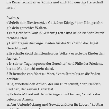
die Regentschaft eines Königs und auch für sonstige Herrschaft
lesen.
Psalm 72
1 Verleih dein Richteramt, o Gott, dem König, * dem Königssohn
gib dein gerechtes Walten.
2 Er regiere dein Volk in Gerechtigkeit * und deine Elenden durch
rechtes Urteil.
3 Dann tragen die Berge Frieden für das Volk * und die Hügel
Gerechtigkeit.
4 Er schaffe Recht den Elenden des Volks, / er rette die Kinder der
Armen, *
7 In seinen Tagen sprosse der Gerechte * und Fülle des Friedens,
bis der Mond nicht mehr da ist.
8 Er herrsche von Meer zu Meer, * vom Strom bis an die Enden
der Erde.
12 Ja, er befreie den Armen, der um Hilfe schreit, * den Elenden
und den, der keinen Helfer hat.
13 Er habe Mitleid mit dem Geringen und Armen, * er rette das
Leben der Armen.
14 Aus Unterdrückung und Gewalt erlöse er ihr Leben, * kostbar