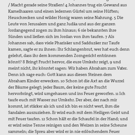
/ Macht gerade seine Straßen! 4 Johannes trug ein Gewand aus
Kamelhaaren und einen ledernen Gürtel um seine Hüften;
Heuschrecken und wilder Honig waren seine Nahrung. 5 Die
Leute von Jerusalem und ganz Judäa und aus der ganzen
Jordangegend zogen zu ihm hinaus; 6 sie bekannten ihre
Sünden und ließen sich im Jordan von ihm taufen. 7 Als
Johannes sah, dass viele Pharisäer und Sadduzäer zur Taufe
kamen, sagte er zu ihnen: Ihr Schlangenbrut, wer hat euch denn
gelehrt, dass ihr dem kommenden Zorngericht entrinnen
könnt? 8 Bringt Frucht hervor, die eure Umkehr zeigt, 9 und
meint nicht, ihr könntet sagen: Wir haben Abraham zum Vater.
Denn ich sage euch: Gott kann aus diesen Steinen dem
Abraham Kinder erwecken. 10 Schon ist die Axt an die Wurzel
der Bäume gelegt; jeder Baum, der keine gute Frucht
hervorbringt, wird umgehauen und ins Feuer geworfen. 11 Ich
taufe euch mit Wasser zur Umkehr. Der aber, der nach mir
kommt, ist stärker als ich und ich bin es nicht wert, ihm die
Sandalen auszuziehen. Er wird euch mit dem Heiligen Geist und
mit Feuer taufen. 12 Schon hält er die Schaufel in der Hand; und
er wird seine Tenne reinigen und den Weizen in seine Scheune
sammeln; die Spreu aber wird er in nie erlöschendem Feuer