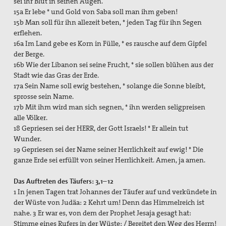
sei ihr Blut in seinen Augen.
15a Er lebe * und Gold von Saba soll man ihm geben!
15b Man soll für ihn allezeit beten, * jeden Tag für ihn Segen
erflehen.
16a Im Land gebe es Korn in Fülle, * es rausche auf dem Gipfel
der Berge.
16b Wie der Libanon sei seine Frucht, * sie sollen blühen aus der
Stadt wie das Gras der Erde.
17a Sein Name soll ewig bestehen, * solange die Sonne bleibt,
sprosse sein Name.
17b Mit ihm wird man sich segnen, * ihn werden seligpreisen
alle Völker.
18 Gepriesen sei der HERR, der Gott Israels! * Er allein tut
Wunder.
19 Gepriesen sei der Name seiner Herrlichkeit auf ewig! * Die
ganze Erde sei erfüllt von seiner Herrlichkeit. Amen, ja amen.
Das Auftreten des Täufers: 3,1–12
1 In jenen Tagen trat Johannes der Täufer auf und verkündete in
der Wüste von Judäa: 2 Kehrt um! Denn das Himmelreich ist
nahe. 3 Er war es, von dem der Prophet Jesaja gesagt hat:
Stimme eines Rufers in der Wüste: / Bereitet den Weg des Herrn!