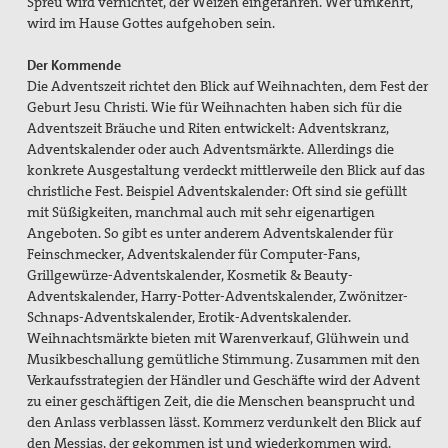
Spreu wird vernichtet, der Weizen eingefahren. Wer umkehrt,
wird im Hause Gottes aufgehoben sein.
Der Kommende
Die Adventszeit richtet den Blick auf Weihnachten, dem Fest der
Geburt Jesu Christi. Wie für Weihnachten haben sich für die
Adventszeit Bräuche und Riten entwickelt: Adventskranz,
Adventskalender oder auch Adventsmärkte. Allerdings die
konkrete Ausgestaltung verdeckt mittlerweile den Blick auf das
christliche Fest. Beispiel Adventskalender: Oft sind sie gefüllt
mit Süßigkeiten, manchmal auch mit sehr eigenartigen
Angeboten. So gibt es unter anderem Adventskalender für
Feinschmecker, Adventskalender für Computer-Fans,
Grillgewürze-Adventskalender, Kosmetik & Beauty-
Adventskalender, Harry-Potter-Adventskalender, Zwönitzer-
Schnaps-Adventskalender, Erotik-Adventskalender.
Weihnachtsmärkte bieten mit Warenverkauf, Glühwein und
Musikbeschallung gemütliche Stimmung. Zusammen mit den
Verkaufsstrategien der Händler und Geschäfte wird der Advent
zu einer geschäftigen Zeit, die die Menschen beansprucht und
den Anlass verblassen lässt. Kommerz verdunkelt den Blick auf
den Messias, der gekommen ist und wiederkommen wird.