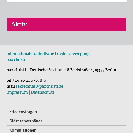
11. Aug 2026
Internationale katholische Friedensbewegung
Sommerferien-Friedensliedersingen
pax christi
29. Aug 2026
pax christi – Deutsche Sektion e.V.
Feldstraße 4
,
13355
Berlin
Fahrradpilgertour 2026
tel
+49 30 2007678-0
05. Sep 2026
mail
sekretariat@paxchristi.de
Musik für den Frieden
Impressum
|
Datenschutz
Friedensfragen
Diözesanverbände
Kommissionen