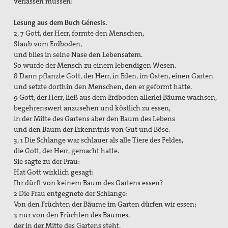
verlassen müssen:
Lesung aus dem Buch Génesis.
2, 7 Gott, der Herr, formte den Menschen,
Staub vom Erdboden,
und blies in seine Nase den Lebensatem.
So wurde der Mensch zu einem lebendigen Wesen.
8 Dann pflanzte Gott, der Herr, in Eden, im Osten, einen Garten
und setzte dorthin den Menschen, den er geformt hatte.
9 Gott, der Herr, ließ aus dem Erdboden allerlei Bäume wachsen,
begehrenswert anzusehen und köstlich zu essen,
in der Mitte des Gartens aber den Baum des Lebens
und den Baum der Erkenntnis von Gut und Böse.
3, 1 Die Schlange war schlauer als alle Tiere des Feldes,
die Gott, der Herr, gemacht hatte.
Sie sagte zu der Frau:
Hat Gott wirklich gesagt:
Ihr dürft von keinem Baum des Gartens essen?
2 Die Frau entgegnete der Schlange:
Von den Früchten der Bäume im Garten dürfen wir essen;
3 nur von den Früchten des Baumes,
der in der Mitte des Gartens steht,