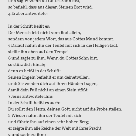
und sagte: Wenn du Gottes Sohn bist,
so befiehl, dass aus diesen Steinen Brot wird.
4 Er aber antwortete:
In der Schrift heißt es:
Der Mensch lebt nicht vom Brot allein,
sondern von jedem Wort, das aus Gottes Mund kommt.
5 Darauf nahm ihn der Teufel mit sich in die Heilige Stadt,
stellte ihn oben auf den Tempel
6 und sagte zu ihm: Wenn du Gottes Sohn bist,
so stürz dich hinab;
denn es heißt in der Schrift:
Seinen Engeln befiehlt er um deinetwillen,
und: Sie werden dich auf ihren Händen tragen,
damit dein Fuß nicht an einen Stein stößt.
7 Jesus antwortete ihm:
In der Schrift heißt es auch:
Du sollst den Herrn, deinen Gott, nicht auf die Probe stellen.
8 Wieder nahm ihn der Teufel mit sich
und führte ihn auf einen sehr hohen Berg;
er zeigte ihm alle Reiche der Welt mit ihrer Pracht
9 und sagte zu ihm: