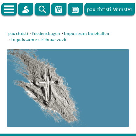
pax christi Münster
Zur Startseite
pax christi
›
Friedensfragen
›
Impuls zum Innehalten
»
Impuls zum 22. Februar 2026
pax christi Deutsche Sektion
Vor Ort
Themen
Kampagnen
Publikationen
Facebook
Kontakt
Impressum