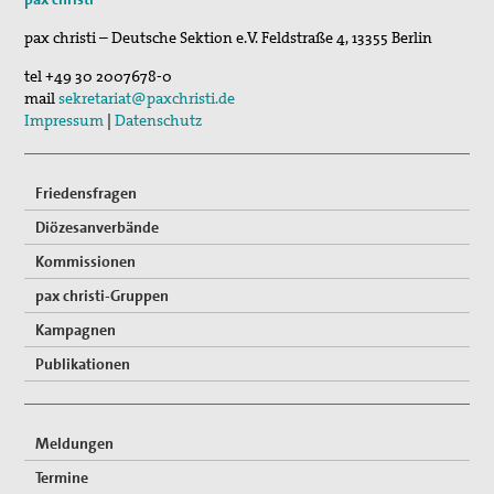
11. Aug 2026
pax christi – Deutsche Sektion e.V.
Feldstraße 4
,
13355
Berlin
Sommerferien-Friedensliedersingen
tel
+49 30 2007678-0
29. Aug 2026
mail
sekretariat@paxchristi.de
Fahrradpilgertour 2026
Impressum
|
Datenschutz
Friedensfragen
Diözesanverbände
Kommissionen
pax christi-Gruppen
Kampagnen
Publikationen
Meldungen
Termine