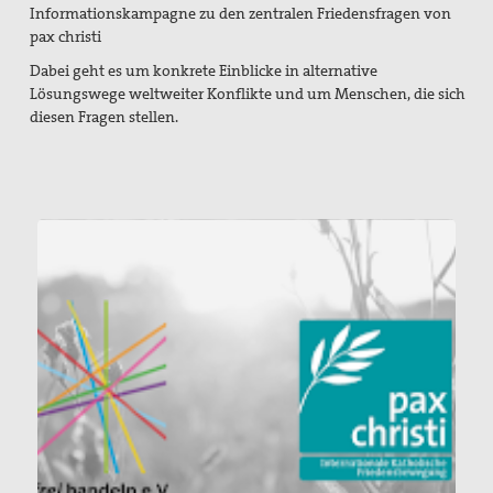
Informationskampagne zu den zentralen Friedensfragen von
Flucht und Migration
pax christi
Friedensbildung
Dabei geht es um konkrete Einblicke in alternative
Lösungswege weltweiter Konflikte und um Menschen, die sich
Frieden, Soziale Gerechtigkeit und Klimapolitik
diesen Fragen stellen.
pc-Korrespondenz
Archiv
Materialien
Print-Materialien
Newsletter
Ausstellung Gestalten der Gewaltfreiheit
Papst Johannes XXIII-Preis
Preisträger*innen