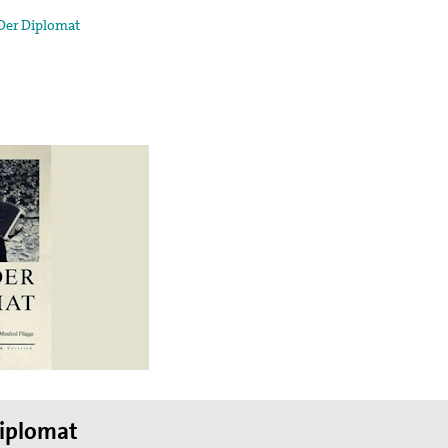
Der Diplomat
egung in der
ktion und arbeitet in
ischen Konzils.
lied des weltweiten
de des II. Weltkrieges,
en
hnung die Hand
iplomat