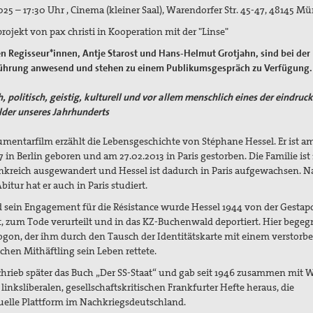
025 – 17:30 Uhr , Cinema (kleiner Saal), Warendorfer Str. 45-47, 48145 Mü
rojekt von pax christi in Kooperation mit der "Linse"
en Regisseur*innen, Antje Starost und Hans-Helmut Grotjahn, sind bei der
ührung anwesend und stehen zu einem Publikumsgespräch zu Verfügung.
h, politisch, geistig, kulturell und vor allem menschlich eines der eindruc
lder unseres Jahrhunderts
mentarfilm erzählt die Lebensgeschichte von Stéphane Hessel. Er ist a
7 in Berlin geboren und am 27.02.2013 in Paris gestorben. Die Familie ist
nkreich ausgewandert und Hessel ist dadurch in Paris aufgewachsen. N
itur hat er auch in Paris studiert.
sein Engagement für die Résistance wurde Hessel 1944 von der Gestap
t, zum Tode verurteilt und in das KZ-Buchenwald deportiert. Hier begeg
gon, der ihm durch den Tausch der Identitätskarte mit einem verstorb
chen Mithäftling sein Leben rettete.
hrieb später das Buch „Der SS-Staat“ und gab seit 1946 zusammen mit W
 linksliberalen, gesellschaftskritischen Frankfurter Hefte heraus, die
tuelle Plattform im Nachkriegsdeutschland.