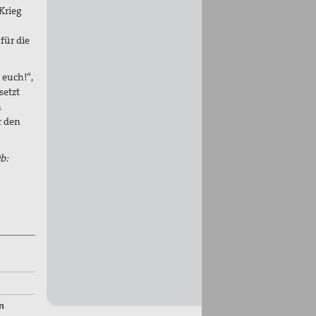
Krieg
für die
 euch!“,
setzt
n
r den
b:
n