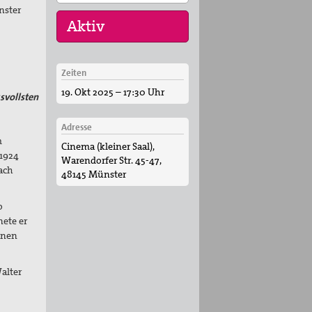
nster
Zeiten
11. Aug 2026
19. Okt 2025 – 17:30 Uhr
Sommerferien-
ksvollsten
Friedensliedersingen
Adresse
29. Aug 2026
m
Cinema (kleiner Saal),
Fahrradpilgertour 2026
 1924
Warendorfer Str. 45-47,
ach
05. Sep 2026
48145 Münster
Musik für den Frieden
o
nete er
enen
alter