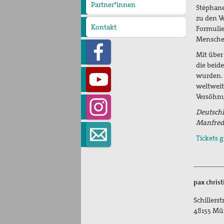
Partner*innen
Stéphane
zu den V
Kontakt
Formulie
Menschen
Mit über
die beid
wurden. 
weltweit
Versöhnu
Deutschl
Manfred 
Tickets 
pax chris
Schillers
48155
Mü