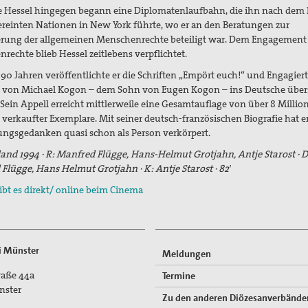
 Hessel hingegen begann eine Diplomatenlaufbahn, die ihn nach dem 
ereinten Nationen in New York führte, wo er an den Beratungen zur
rung der allgemeinen Menschenrechte beteiligt war. Dem Engagement 
rechte blieb Hessel zeitlebens verpflichtet.
 90 Jahren veröffentlichte er die Schriften „Empört euch!“ und Engagiert
e von Michael Kogon – dem Sohn von Eugen Kogon – ins Deutsche über
Sein Appell erreicht mittlerweile eine Gesamtauflage von über 8 Millio
 verkaufter Exemplare. Mit seiner deutsch-französischen Biografie hat e
ngsgedanken quasi schon als Person verkörpert.
and 1994 · R: Manfred Flügge, Hans-Helmut Grotjahn, Antje Starost · D
Flügge, Hans Helmut Grotjahn · K: Antje Starost · 82′
gibt es direkt/ online beim Cinema
ti Münster
Meldungen
traße 44a
Termine
nster
Zu den anderen Diözesanverbände