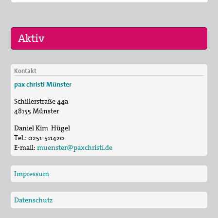
Kontakt
30. Jul 2026
pax christi Münster
Jägerstätter-Pilgern
Schillerstraße 44a
11. Aug 2026
48155
Münster
Sommerferien-Friedensliedersingen
Daniel Kim Hügel
29. Aug 2026
Tel.:
0251-511420
Fahrradpilgertour 2026
E-mail:
muenster@paxchristi.de
Impressum
Datenschutz