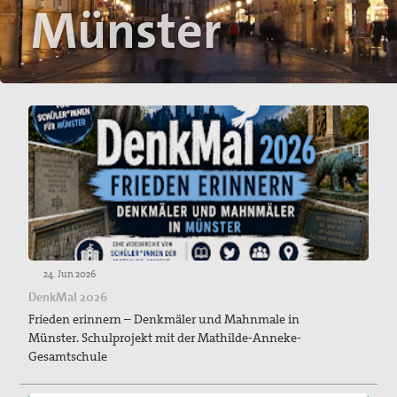
Münster
Flucht und Migration
Friedensbildung
Frieden, Soziale Gerechtigkeit und Klimapolitik
pc-Korrespondenz
Archiv
Materialien
Print-Materialien
Newsletter
24. Jun 2026
DenkMal 2026
Ausstellung Gestalten der Gewaltfreiheit
Frieden erinnern – Denkmäler und Mahnmale in
Münster. Schulprojekt mit der Mathilde-Anneke-
Papst Johannes XXIII-Preis
Gesamtschule
Preisträger*innen