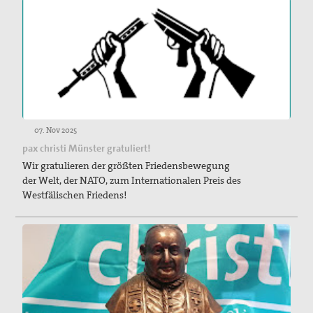
Preisbeirat
Hintergrund: Papst Johannes XXIII und II.
Vatikanisches Konzil
Spiritueller Impuls
Mitmachen
07. Nov 2025
Basisgruppen
pax christi Münster gratuliert!
Wir gratulieren der größten Friedensbewegung
Spenden Friedensreferent
der Welt, der NATO, zum Internationalen Preis des
Westfälischen Friedens!
Aktionen / Projekte
Mitglied werden!
Mitgliedschaft verschenken
Spenden und Fördern
Kampagnen & Partner*innen